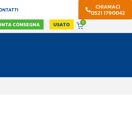
CHIAMACI
ONTATTI
0521 1790042
0
ONTA CONSEGNA
USATO