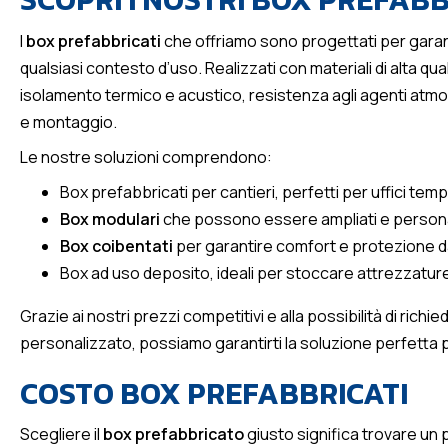
I
box prefabbricati
che offriamo sono progettati per garant
qualsiasi contesto d’uso. Realizzati con materiali di alta qu
isolamento termico e acustico, resistenza agli agenti atmosf
e montaggio.
Le nostre soluzioni comprendono:
Box prefabbricati per cantieri, perfetti per uffici tem
Box modulari
che possono essere ampliati e persona
Box coibentati
per garantire comfort e protezione da
Box ad uso deposito, ideali per stoccare attrezzature
Grazie ai nostri prezzi competitivi e alla possibilità di rich
personalizzato, possiamo garantirti la soluzione perfetta p
COSTO BOX PREFABBRICATI
Scegliere il
box prefabbricato
giusto significa trovare un