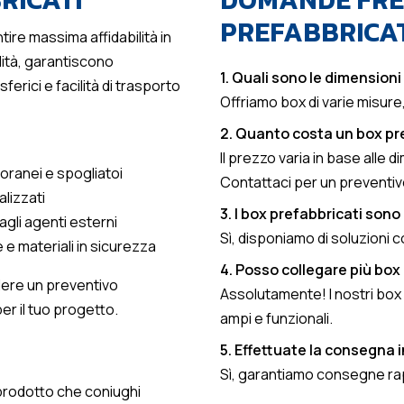
PREFABBRICAT
ire massima affidabilità in
alità, garantiscono
1. Quali sono le dimensioni 
erici e facilità di trasporto
Offriamo box di varie misure,
2. Quanto costa un box pr
Il prezzo varia in base alle d
poranei e spogliatoi
Contattaci per un preventiv
lizzati
3. I box prefabbricati sono
gli agenti esterni
Sì, disponiamo di soluzioni 
 e materiali in sicurezza
4. Posso collegare più box 
iedere un preventivo
Assolutamente! I nostri box
er il tuo progetto.
ampi e funzionali.
5. Effettuate la consegna in
Sì, garantiamo consegne rapid
 prodotto che coniughi