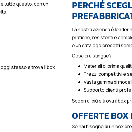
PERCHÉ SCEGL
fre tutto questo, con un
lta.
PREFABBRICAT
La nostra azienda è leader n
pratiche, resistenti e comp
e un catalogo prodotti sem
Cosa ci distingue?
Materiali di prima quali
 oggi stesso e trova il box
Prezzi competitivi e s
Vasta gamma di modell
Supporto clienti profe
Scopri di più e trova il box 
OFFERTE BOX 
Se hai bisogno di un box pref