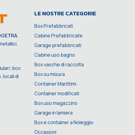
LE NOSTRE CATEGORIE
Box Prefabbricati
Cabine Prefabbricate
OGETRA
,
etallici,
Garage prefabbricati
Cabine uso bagno
Box vasche di raccolta
ulari; box
Box su misura
 locali di
Container Marittimi
Container modificati
Box uso magazzino
Garage in lamiera
Box e container a Noleggio
Occasioni