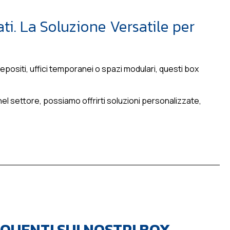
ati. La Soluzione Versatile per
depositi, uffici temporanei o spazi modulari, questi box
l settore, possiamo offrirti soluzioni personalizzate,
UENTI SUI NOSTRI BOX