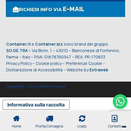
E-MAIL
RICHIEDI INFO VIA
Container.it
e
Container.biz
sono brand del gruppo
SO.GE.TRA –
Via Bonn, 1 – 43010 – Bianconese di Fontevivo,
Parma – Italy – P.IVA: 01678760347 – REA: PR-170833
Privacy Policy
–
Cookie policy
–
Preferenze Cookie
–
Dichiarazione di Accessibilità
– Website by
Extraweb
Copyright - Tutti i diritti riservati
Informativa sulla raccolta
Home
Pronta Consegna
Usato
Contatti