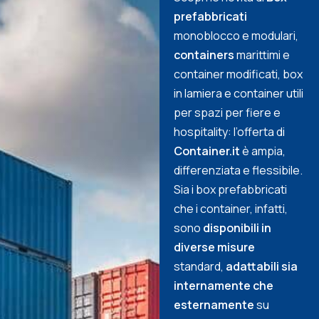
prefabbricati
monoblocco e modulari,
containers
marittimi e
container modificati, box
in lamiera e container utili
per spazi per fiere e
hospitality: l’offerta di
Container.it
è ampia,
differenziata e flessibile.
Sia i box prefabbricati
che i container, infatti,
sono
disponibili in
diverse misure
standard,
adattabili sia
internamente che
esternamente
su