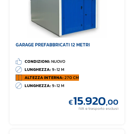
GARAGE PREFABBRICATI 12 METRI
CONDIZIONI:
NUOVO
LUNGHEZZA:
9-12 M
ALTEZZA INTERNA:
270 CM
LUNGHEZZA:
9-12 M
15.920
,00
€
IVA e trasporto esclusi