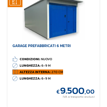
GARAGE PREFABBRICATI 6 METRI
CONDIZIONI:
NUOVO
LUNGHEZZA:
6-9 M
ALTEZZA INTERNA:
270 CM
LUNGHEZZA:
6-9 M
9.500
,00
€
IVA e trasporto esclusi