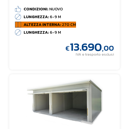
CONDIZIONI:
NUOVO
LUNGHEZZA:
6-9 M
ALTEZZA INTERNA:
270 CM
LUNGHEZZA:
6-9 M
13.690
,00
€
IVA e trasporto esclusi