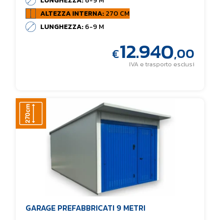
LUNGHEZZA:
6-9 M
ALTEZZA INTERNA:
270 CM
LUNGHEZZA:
6-9 M
12.940
,00
€
IVA e trasporto esclusi
GARAGE PREFABBRICATI 9 METRI