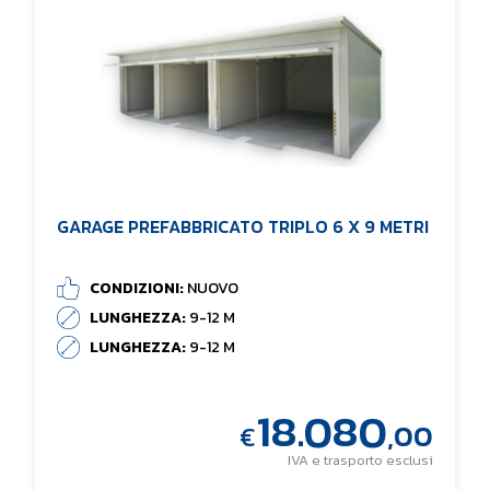
GARAGE PREFABBRICATO TRIPLO 6 X 9 METRI
CONDIZIONI:
NUOVO
LUNGHEZZA:
9-12 M
LUNGHEZZA:
9-12 M
18.080
,00
€
IVA e trasporto esclusi