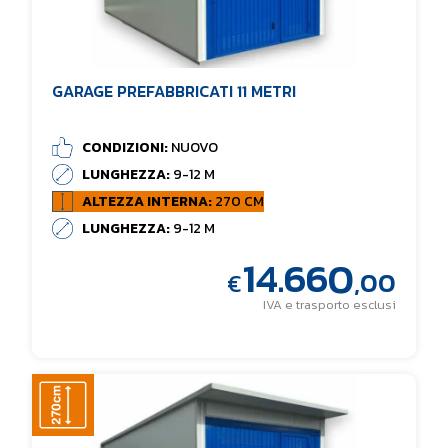
GARAGE PREFABBRICATI 11 METRI
CONDIZIONI:
NUOVO
LUNGHEZZA:
9-12 M
ALTEZZA INTERNA:
270 CM
LUNGHEZZA:
9-12 M
14.660
,00
€
IVA e trasporto esclusi