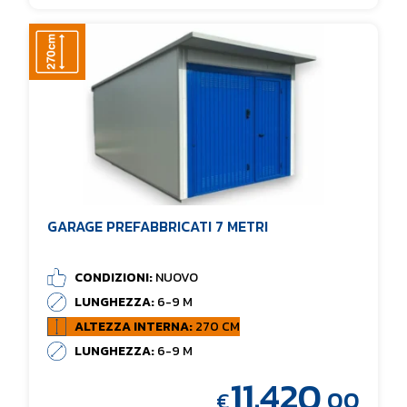
GARAGE PREFABBRICATI 7 METRI
CONDIZIONI:
NUOVO
LUNGHEZZA:
6-9 M
ALTEZZA INTERNA:
270 CM
LUNGHEZZA:
6-9 M
11.420
,00
€