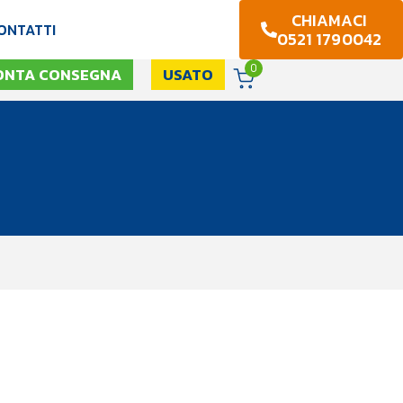
CHIAMACI
ONTATTI
0521 1790042
0
ONTA CONSEGNA
USATO