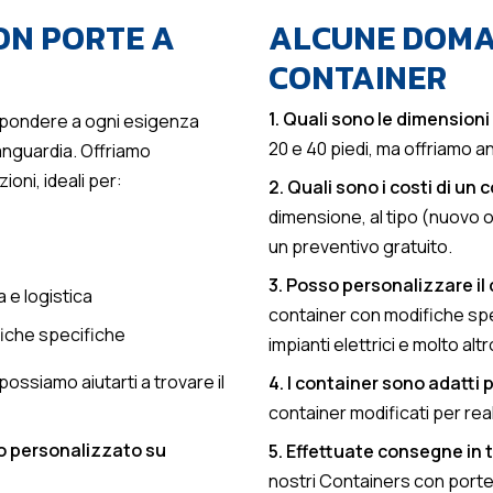
CON PORTE A
ALCUNE DOMA
CONTAINER
1. Quali sono le dimension
spondere a ogni esigenza
20 e 40 piedi, ma offriamo 
vanguardia. Offriamo
oni, ideali per:
2. Quali sono i costi di un 
dimensione, al tipo (nuovo o
un preventivo gratuito.
3. Posso personalizzare il 
a e logistica
container con modifiche spe
fiche specifiche
impianti elettrici e molto altr
possiamo aiutarti a trovare il
4. I container sono adatti 
container modificati per real
ivo personalizzato su
5. Effettuate consegne in t
nostri Containers con porte a