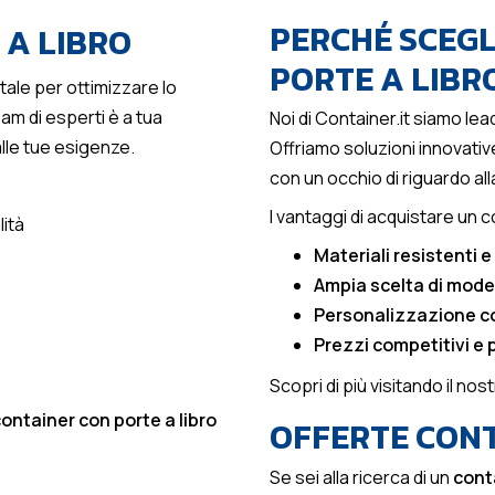
PERCHÉ SCEGL
 A LIBRO
PORTE A LIBR
ale per ottimizzare lo
eam di esperti è a tua
Noi di Container.it siamo lea
alle tue esigenze.
Offriamo soluzioni innovativ
con un occhio di riguardo alla
I vantaggi di acquistare un c
lità
Materiali resistenti e 
Ampia scelta di model
Personalizzazione c
Prezzi competitivi e 
Scopri di più visitando il nos
ontainer con porte a libro
OFFERTE CONT
Se sei alla ricerca di un
cont