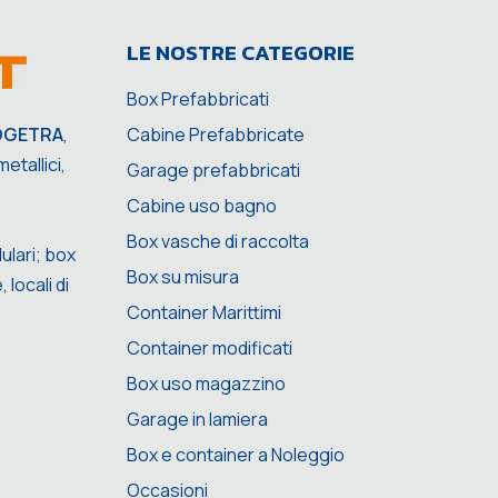
LE NOSTRE CATEGORIE
Box Prefabbricati
Cabine Prefabbricate
OGETRA
,
etallici,
Garage prefabbricati
Cabine uso bagno
Box vasche di raccolta
ulari; box
Box su misura
 locali di
Container Marittimi
Container modificati
Box uso magazzino
Garage in lamiera
Box e container a Noleggio
Occasioni