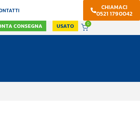
CHIAMACI
ONTATTI
0521 1790042
0
ONTA CONSEGNA
USATO