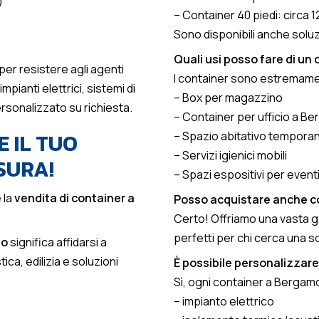
)
– Container 40 piedi: circa 1
Sono disponibili anche soluz
Quali usi posso fare di un
per resistere agli agenti
I container sono estremamen
pianti elettrici, sistemi di
– Box per magazzino
rsonalizzato su richiesta.
– Container per ufficio a B
 IL TUO
– Spazio abitativo tempora
– Servizi igienici mobili
SURA!
– Spazi espositivi per eventi
 la
vendita di container a
Posso acquistare anche c
Certo! Offriamo una vasta ga
perfetti per chi cerca una 
mo
significa affidarsi a
ica, edilizia e soluzioni
È possibile personalizzare
Sì, ogni container a Berga
– impianto elettrico