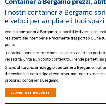
Container a Bergamo prezzi, abit
I nostri container a Bergamo son
e veloci per ampliare i tuoi spazi.
Vendita
container a Bergamo
disponibili in diverse dimensi
resistenti alle intemperie e facilmente trasportabili. Che t
per te.
I container sono strutture modulari che si adattano perfettam
versatilità, unita a un costo contenuto, li rende perfetti sia
Grazie al servizio di
noleggio container a Bergamo
, potra
dimensione, durata e tipo di container, ma il nostro team sarà
prossimo container a Bergamo!
SCOPRI TUTTI IPRODOTTI