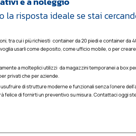
ativi e a noleggio
o la risposta ideale se stai cercan
oni, tra cui i più richiesti: container da 20 piedi e container da
u voglia usarli come deposito, come ufficio mobile, o per crear
ente a molteplici utilizzi: da magazzini temporanei a box per att
 per privati che per aziende.
i usufruire di strutture moderne e funzionali senza l’onere dell’
 felice di fornirti un preventivo su misura. Contattaci oggi ste