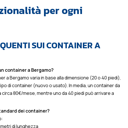
zionalità per ogni
UENTI SUI CONTAINER A
un container a Bergamo?
iner a Bergamo varia in base alla dimensione (20 o 40 piedi),
 tipo di container (nuovo o usato). In media, un container da
a circa 80€/mese, mentre uno da 40 piedi può arrivare a
standard dei container?
o:
6 metri di lunghezza