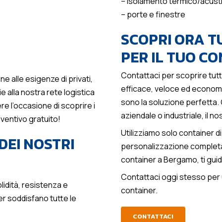
– isolamento termico/acust
– porte e finestre
SCOPRI ORA TU
PER IL TUO C
Contattaci per scoprire tutt
e alle esigenze di privati,
efficace, veloce ed economico
e alla nostra rete logistica
sono la soluzione perfetta.
e l’occasione di scoprire i
aziendale o industriale, il n
eventivo gratuito!
Utilizziamo solo container di
DEI NOSTRI
personalizzazione completa. 
container a Bergamo, ti guid
Contattaci oggi stesso per u
lidità, resistenza e
container.
iner soddisfano tutte le
CONTATTACI