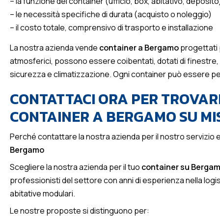
– la funzione del container (ufficio, box, abitativo, deposito
– le necessità specifiche di durata (acquisto o noleggio)
– il costo totale, comprensivo di trasporto e installazione
La nostra azienda vende
container a Bergamo
progettati 
atmosferici, possono essere coibentati, dotati di finestre, im
sicurezza e climatizzazione. Ogni container può essere pe
CONTATTACI ORA PER TROVARE
CONTAINER A BERGAMO SU MI
Perché contattare la nostra azienda per il nostro servizio e
Bergamo
Scegliere la nostra azienda per il tuo
container su Berga
professionisti del settore con anni di esperienza nella logist
abitative modulari.
Le nostre proposte si distinguono per: