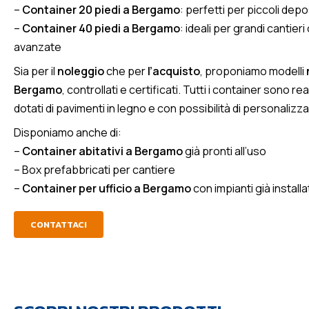
–
Container 20 piedi a Bergamo
: perfetti per piccoli deposi
–
Container 40 piedi a Bergamo
: ideali per grandi cantieri
avanzate
Sia per il
noleggio
che per
l’acquisto
, proponiamo modelli
Bergamo
, controllati e certificati. Tutti i container sono re
dotati di pavimenti in legno e con possibilità di personalizz
Disponiamo anche di:
–
Container abitativi a Bergamo
già pronti all’uso
– Box prefabbricati per cantiere
–
Container per ufficio a Bergamo
con impianti già installa
CONTATTACI