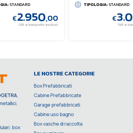
GIA:
STANDARD
TIPOLOGIA:
STANDARD
2.950
3.
,00
€
€
IVA e trasporto esclusi
IVA e tr
LE NOSTRE CATEGORIE
Box Prefabbricati
Cabine Prefabbricate
OGETRA
,
etallici,
Garage prefabbricati
Cabine uso bagno
Box vasche di raccolta
ulari; box