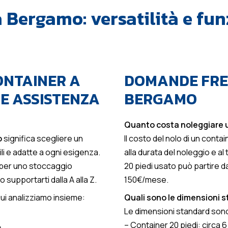
a Bergamo: versatilità e fun
ONTAINER A
DOMANDE FREQ
 E ASSISTENZA
BERGAMO
Quanto costa noleggiare 
o
significa scegliere un
Il costo del nolo di un conta
bili e adatte a ogni esigenza.
alla durata del noleggio e al
per uno stoccaggio
20 piedi usato può partire d
 supportarti dalla A alla Z.
150€/mese.
cui analizziamo insieme:
Quali sono le dimensioni 
Le dimensioni standard son
– Container 20 piedi: circa 