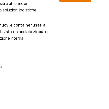
ti o uffici mobili
 o soluzioni logistiche
nuovi
e
container usati a
alizzati con
acciaio zincato
,
azione interna.
ti