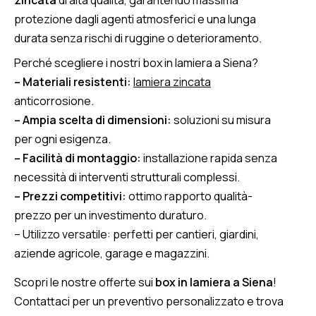
zincata
di alta qualità, garantendo massima
protezione dagli agenti atmosferici e una lunga
durata senza rischi di ruggine o deterioramento.
Perché scegliere i nostri box in lamiera a Siena?
– Materiali resistenti:
lamiera zincata
anticorrosione.
– Ampia scelta di dimensioni:
soluzioni su misura
per ogni esigenza.
– Facilità di montaggio:
installazione rapida senza
necessità di interventi strutturali complessi.
– Prezzi competitivi:
ottimo rapporto qualità-
prezzo per un investimento duraturo.
– Utilizzo versatile: perfetti per cantieri, giardini,
aziende agricole, garage e magazzini.
Scopri le nostre offerte sui
box in lamiera a Siena
!
Contattaci per un preventivo personalizzato e trova