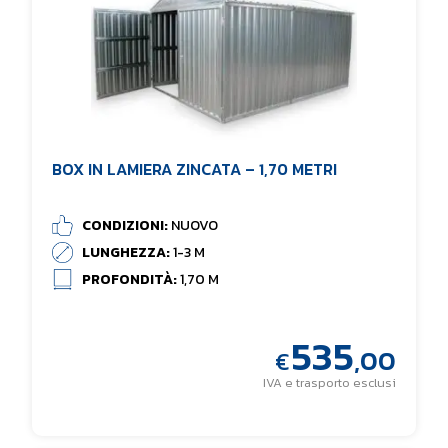
BOX IN LAMIERA ZINCATA – 1,70 METRI
CONDIZIONI:
NUOVO
LUNGHEZZA:
1-3 M
PROFONDITÀ:
1,70 M
535
,00
€
IVA e trasporto esclusi