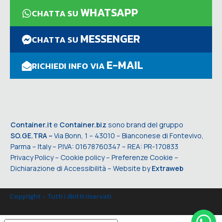
WHATSAPP
CHATTA SU
MESSENGER
CHATTA SU
E-MAIL
RICHIEDI INFO VIA
Container.it
e
Container.biz
sono brand del gruppo
SO.GE.TRA –
Via Bonn, 1 – 43010 – Bianconese di Fontevivo,
Parma – Italy – P.IVA: 01678760347 – REA: PR-170833
Privacy Policy
–
Cookie policy
–
Preferenze Cookie
–
Dichiarazione di Accessibilità
– Website by
Extraweb
Copyright - Tutti i diritti riservati