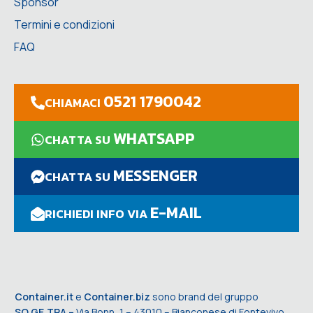
Sponsor
Termini e condizioni
FAQ
0521 1790042
CHIAMACI
WHATSAPP
CHATTA SU
MESSENGER
CHATTA SU
E-MAIL
RICHIEDI INFO VIA
Container.it
e
Container.biz
sono brand del gruppo
SO.GE.TRA –
Via Bonn, 1 – 43010 – Bianconese di Fontevivo,