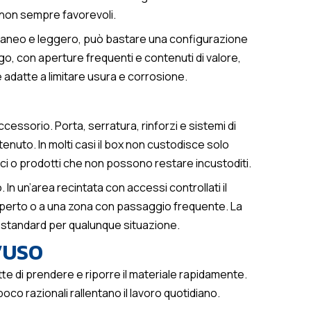
 non sempre favorevoli.
oraneo e leggero, può bastare una configurazione
ngo, con aperture frequenti e contenuti di valore,
e adatte a limitare usura e corrosione.
essorio. Porta, serratura, rinforzi e sistemi di
enuto. In molti casi il box non custodisce solo
ici o prodotti che non possono restare incustoditi.
to. In un’area recintata con accessi controllati il
aperto o a una zona con passaggio frequente. La
la standard per qualunque situazione.
D’USO
 di prendere e riporre il materiale rapidamente.
co razionali rallentano il lavoro quotidiano.