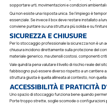
sopportare urti, movimentazioni e condizioni ambientali
Qui non esiste una risposta unica. Se l’impiego è temp
essenziale. Se invece il box deve restare installato a lu
conviene puntare su una struttura più solida e su finitur
SICUREZZA E CHIUSURE
Per lo stoccaggio professionale la sicurezza non è un acc
chiusura incidono direttamente sulla protezione del cont
materiale generico, ma utensili costosi, componenti crit
Vale quindi la pena valutare il livello di rischio reale del si
fabbisogno può essere diverso rispetto a un cantiere 
struttura giusta è quella allineata al contesto, non quel
ACCESSIBILITÀ E PRATICITÀ 
Uno spazio di stoccaggio funziona bene quando permette
Porte troppo strette, soglie scomode o configurazioni po