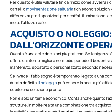
Per questo è utile valutare fin dall’inizio come avverrà i
carrelli o
movimentazione saltuaria
richiedono soluzioni 
differenza: predisposizioni per scaffali, illuminazione, 
molto l’utilizzo reale.
ACQUISTO O NOLEGGIO:
DALL’ORIZZONTE OPER
Questa è una delle decisioni più pratiche. Se l’esigenza è 
offrire un ritorno migliore nel medio periodo. Il box entr
mantenuto, spostato o personalizzato secondo necess
Se invece il fabbisogno è temporaneo, legato a una com
durata definita,
il noleggio
può essere la scelta più effic
subito una soluzione pronta.
Non è solo un tema economico. Conta anche quanto l’azi
strutture. In molte realtà una combinazione tra acquisto 
le attività ricorrenti e moduli aggiuntivi quando aumenta i