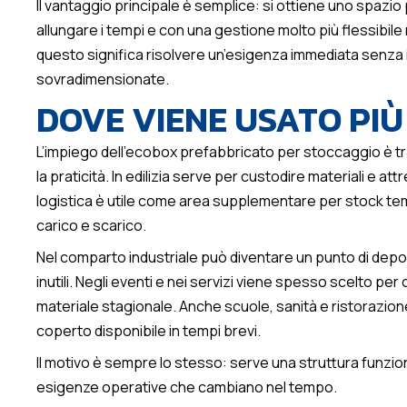
Il vantaggio principale è semplice: si ottiene uno spazi
allungare i tempi e con una gestione molto più flessibile
questo significa risolvere un’esigenza immediata senza
sovradimensionate.
DOVE VIENE USATO PIÙ
L’impiego dell’ecobox prefabbricato per stoccaggio è tra
la praticità. In edilizia serve per custodire materiali e att
logistica è utile come area supplementare per stock temp
carico e scarico.
Nel comparto industriale può diventare un punto di depos
inutili. Negli eventi e nei servizi viene spesso scelto per
materiale stagionale. Anche scuole, sanità e ristoraz
coperto disponibile in tempi brevi.
Il motivo è sempre lo stesso: serve una struttura funzio
esigenze operative che cambiano nel tempo.