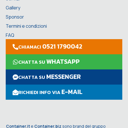
Gallery
Sponsor
Termini e condizioni
FAQ
0521 1790042
CHIAMACI
WHATSAPP
CHATTA SU
MESSENGER
CHATTA SU
E-MAIL
RICHIEDI INFO VIA
Container.it
e
Container.biz
sono brand del gruppo