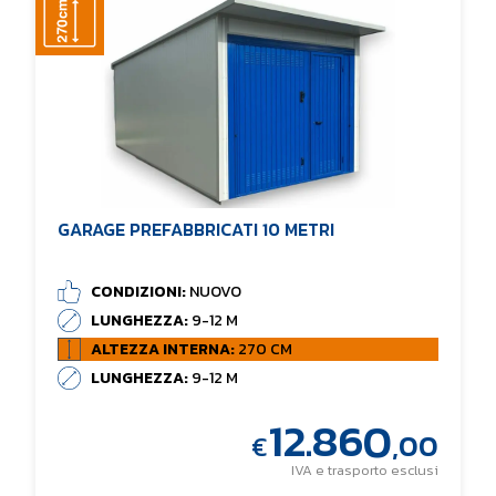
GARAGE PREFABBRICATI 10 METRI
CONDIZIONI:
NUOVO
LUNGHEZZA:
9-12 M
ALTEZZA INTERNA:
270 CM
LUNGHEZZA:
9-12 M
12.860
,00
€
IVA e trasporto esclusi