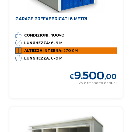
GARAGE PREFABBRICATI 6 METRI
CONDIZIONI:
NUOVO
LUNGHEZZA:
6-9 M
ALTEZZA INTERNA:
270 CM
LUNGHEZZA:
6-9 M
9.500
,00
€
IVA e trasporto esclusi