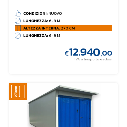
CONDIZIONI:
NUOVO
LUNGHEZZA:
6-9 M
ALTEZZA INTERNA:
270 CM
LUNGHEZZA:
6-9 M
12.940
,00
€
IVA e trasporto esclusi