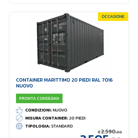
OCCASIONE
CONTAINER MARITTIMO 20 PIEDI RAL 7016
NUOVO
PRONTA CONSEGNA
CONDIZIONI:
NUOVO
MISURA CONTAINER:
20 PIEDI
TIPOLOGIA:
STANDARD
2.590
€
,00