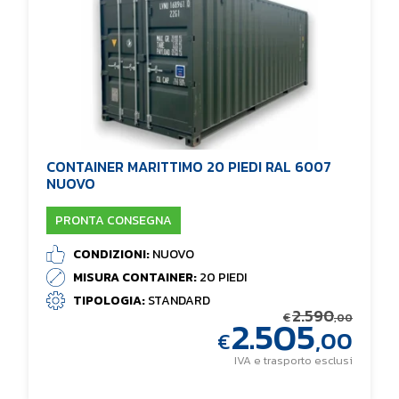
CONTAINER MARITTIMO 20 PIEDI RAL 6007
NUOVO
PRONTA CONSEGNA
CONDIZIONI:
NUOVO
MISURA CONTAINER:
20 PIEDI
TIPOLOGIA:
STANDARD
2.590
€
2.505
,00
,00
€
IVA e trasporto esclusi