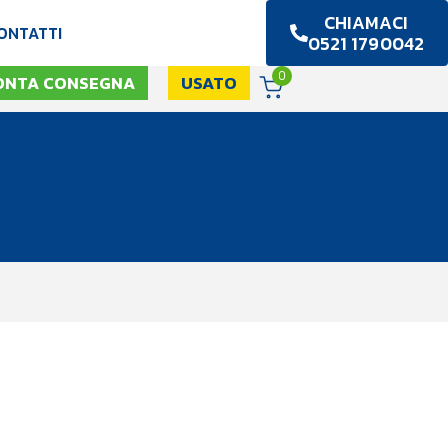
CHIAMACI
ONTATTI
0521 1790042
0
ONTA CONSEGNA
USATO