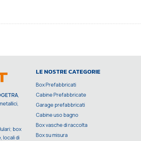
LE NOSTRE CATEGORIE
Box Prefabbricati
Cabine Prefabbricate
OGETRA
,
etallici,
Garage prefabbricati
Cabine uso bagno
Box vasche di raccolta
ulari; box
Box su misura
 locali di