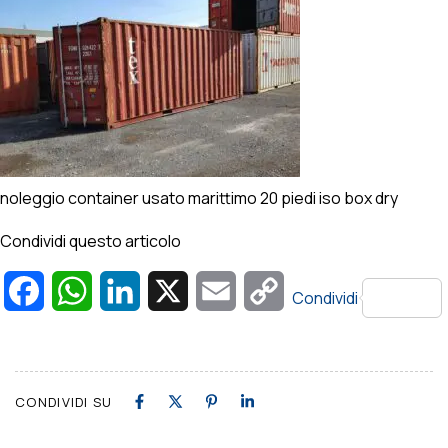
noleggio container usato marittimo 20 piedi iso box dry
Condividi questo articolo
Facebook
WhatsApp
LinkedIn
X
Email
Copy
Condividi
Link
CONDIVIDI SU