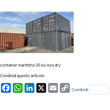
container marittimo 20 iso box dry
Condividi questo articolo
Facebook
WhatsApp
LinkedIn
X
Email
Copy
Condividi
Link