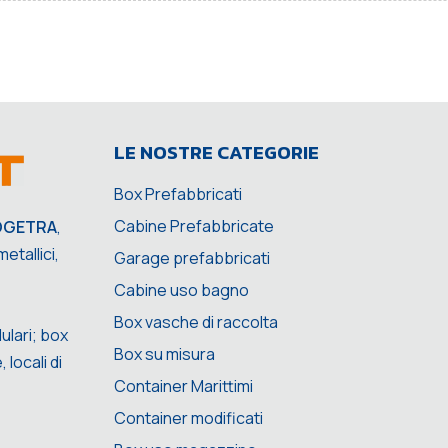
LE NOSTRE CATEGORIE
Box Prefabbricati
Cabine Prefabbricate
OGETRA
,
etallici,
Garage prefabbricati
Cabine uso bagno
Box vasche di raccolta
ulari; box
Box su misura
 locali di
Container Marittimi
Container modificati