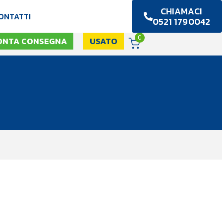
CHIAMACI
ONTATTI
0521 1790042
0
ONTA CONSEGNA
USATO