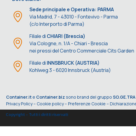
Sede principale e Operativa: PARMA
Via Madrid, 7 - 43010 - Fontevivo - Parma
(c/o Interporto di Parma)
Filiale di
CHIARI (Brescia)
Via Cologne, n. 1/A - Chiari - Brescia
nei pressi del Centro Commerciale Cits Garden
Filiale di
INNSBRUCK (AUSTRIA)
Kohlweg 3 - 6020 Innsbruck (Austria)
Container.it
e
Container.biz
sono brand del gruppo
SO.GE.TRA
Privacy Policy
–
Cookie policy
–
Preferenze Cookie
–
Dichiarazione
Copyright - Tutti i diritti riservati