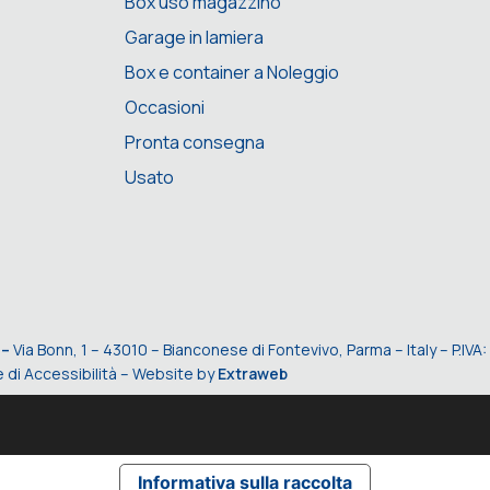
Box uso magazzino
Garage in lamiera
Box e container a Noleggio
Occasioni
Pronta consegna
Usato
 –
Via Bonn, 1 – 43010 – Bianconese di Fontevivo, Parma – Italy – P.I
 di Accessibilità
– Website by
Extraweb
Informativa sulla raccolta