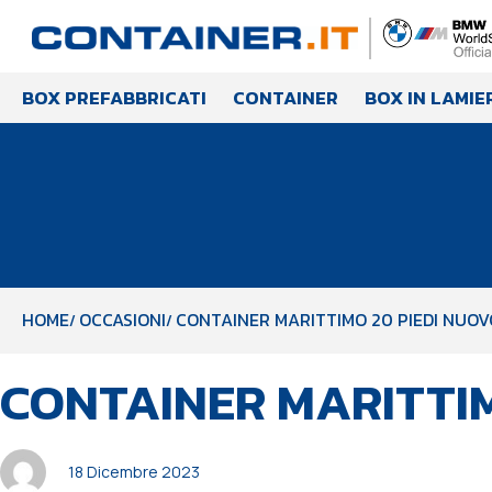
BOX PREFABBRICATI
CONTAINER
BOX IN LAMIE
HOME
OCCASIONI
CONTAINER MARITTIMO 20 PIEDI NUOV
PUBBLICATO
Autore
Pubblicato
CONTAINER MARITTIM
IN:
il:
18 Dicembre 2023