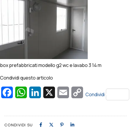
box prefabbricati modello g2 wc e lavabo 3 14 m
Condividi questo articolo
Facebook
WhatsApp
LinkedIn
X
Email
Copy
Condividi
Link
CONDIVIDI SU