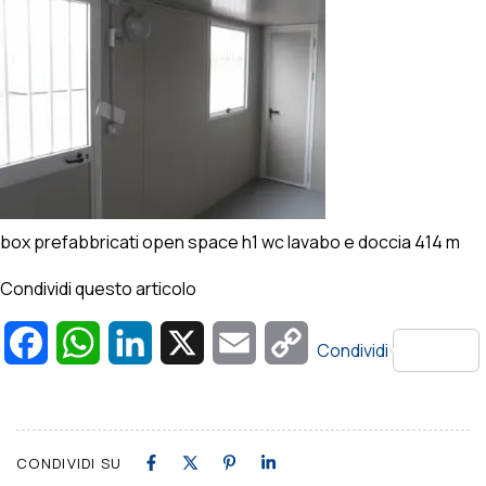
box prefabbricati open space h1 wc lavabo e doccia 414 m
Condividi questo articolo
Facebook
WhatsApp
LinkedIn
X
Email
Copy
Condividi
Link
CONDIVIDI SU