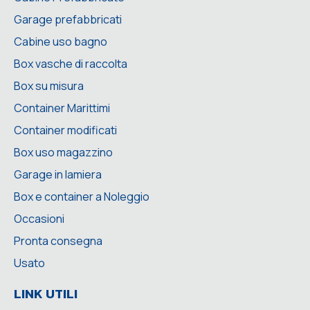
Garage prefabbricati
Cabine uso bagno
Box vasche di raccolta
Box su misura
Container Marittimi
Container modificati
Box uso magazzino
Garage in lamiera
Box e container a Noleggio
Occasioni
Pronta consegna
Usato
LINK UTILI