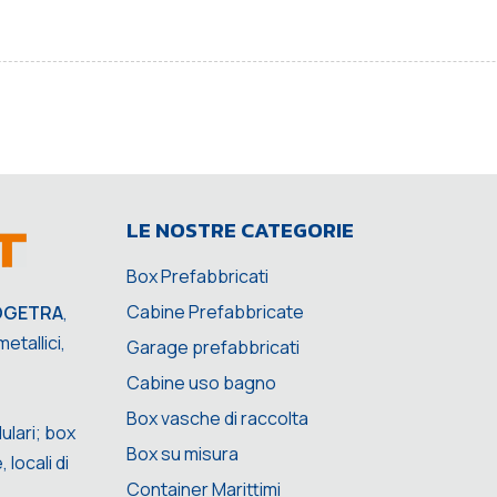
LE NOSTRE CATEGORIE
Box Prefabbricati
Cabine Prefabbricate
OGETRA
,
etallici,
Garage prefabbricati
Cabine uso bagno
Box vasche di raccolta
ulari; box
Box su misura
 locali di
Container Marittimi