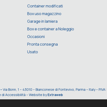
Container modificati
Box uso magazzino
Garage in lamiera
Box e container a Noleggio
Occasioni
Pronta consegna
Usato
 –
Via Bonn, 1 – 43010 – Bianconese di Fontevivo, Parma – Italy – P.I
 di Accessibilità
– Website by
Extraweb