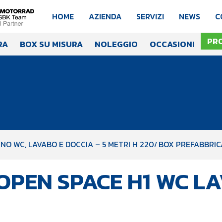
HOME
AZIENDA
SERVIZI
NEWS
C
PR
RA
BOX SU MISURA
NOLEGGIO
OCCASIONI
NO WC, LAVABO E DOCCIA – 5 METRI H 220
BOX PREFABBRICA
OPEN SPACE H1 WC LA