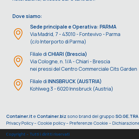
Dove siamo:
Sede principale e Operativa: PARMA
Via Madrid, 7 - 43010 - Fontevivo - Parma
(c/o Interporto di Parma)
Filiale di
CHIARI (Brescia)
Via Cologne, n. 1/A - Chiari - Brescia
nei pressi del Centro Commerciale Cits Garden
Filiale di
INNSBRUCK (AUSTRIA)
Kohlweg 3 - 6020 Innsbruck (Austria)
Container.it
e
Container.biz
sono brand del gruppo
SO.GE.TRA
Privacy Policy
–
Cookie policy
–
Preferenze Cookie
–
Dichiarazione
Copyright - Tutti i diritti riservati