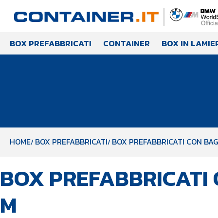
BOX PREFABBRICATI
CONTAINER
BOX IN LAMIE
HOME
BOX PREFABBRICATI
BOX PREFABBRICATI CON BAG
PUBBLICATO
Autore
Pubblicato
BOX PREFABBRICATI 
IN:
il:
M