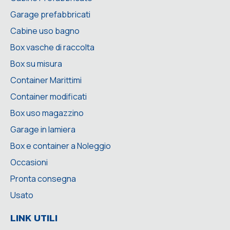
Garage prefabbricati
Cabine uso bagno
Box vasche di raccolta
Box su misura
Container Marittimi
Container modificati
Box uso magazzino
Garage in lamiera
Box e container a Noleggio
Occasioni
Pronta consegna
Usato
LINK UTILI