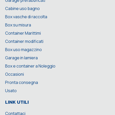
Garage prefabbricati
Cabine uso bagno
Box vasche di raccolta
Box su misura
Container Marittimi
Container modificati
Box uso magazzino
Garage in lamiera
Box e container a Noleggio
Occasioni
Pronta consegna
Usato
LINK UTILI
Contattaci