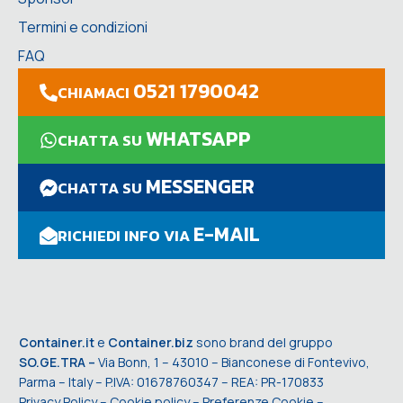
Termini e condizioni
FAQ
0521 1790042
CHIAMACI
WHATSAPP
CHATTA SU
MESSENGER
CHATTA SU
E-MAIL
RICHIEDI INFO VIA
Container.it
e
Container.biz
sono brand del gruppo
SO.GE.TRA –
Via Bonn, 1 – 43010 – Bianconese di Fontevivo,
Parma – Italy – P.IVA: 01678760347 – REA: PR-170833
Privacy Policy
–
Cookie policy
–
Preferenze Cookie
–