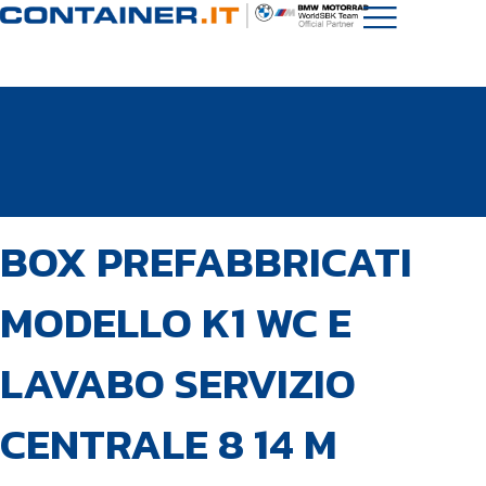
PUBBLICATO
Autore
Pubblicato
BOX PREFABBRICATI
IN:
il:
MODELLO K1 WC E
LAVABO SERVIZIO
CENTRALE 8 14 M