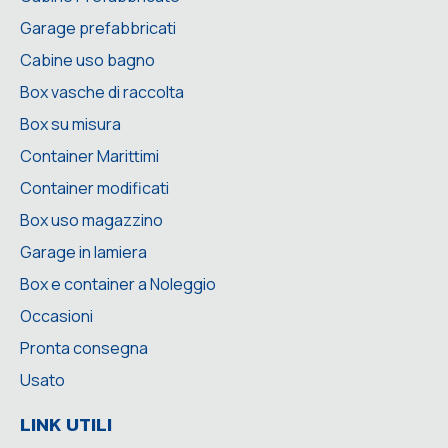
Garage prefabbricati
Cabine uso bagno
Box vasche di raccolta
Box su misura
Container Marittimi
Container modificati
Box uso magazzino
Garage in lamiera
Box e container a Noleggio
Occasioni
Pronta consegna
Usato
LINK UTILI