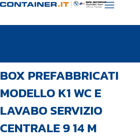
PUBBLICATO
Autore
Pubblicato
BOX PREFABBRICATI
IN:
il:
MODELLO K1 WC E
LAVABO SERVIZIO
CENTRALE 9 14 M