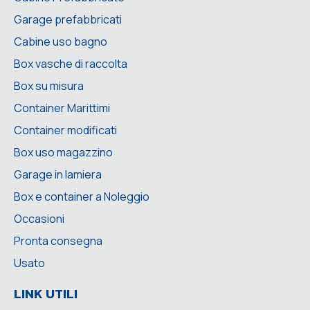
Garage prefabbricati
Cabine uso bagno
Box vasche di raccolta
Box su misura
Container Marittimi
Container modificati
Box uso magazzino
Garage in lamiera
Box e container a Noleggio
Occasioni
Pronta consegna
Usato
LINK UTILI