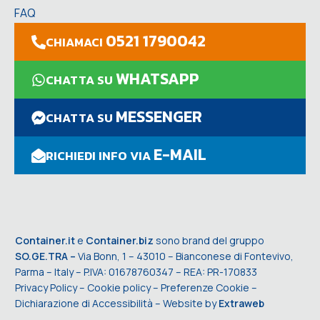
FAQ
0521 1790042
CHIAMACI
WHATSAPP
CHATTA SU
MESSENGER
CHATTA SU
E-MAIL
RICHIEDI INFO VIA
Container.it
e
Container.biz
sono brand del gruppo
SO.GE.TRA –
Via Bonn, 1 – 43010 – Bianconese di Fontevivo,
Parma – Italy – P.IVA: 01678760347 – REA: PR-170833
Privacy Policy
–
Cookie policy
–
Preferenze Cookie
–
Dichiarazione di Accessibilità
– Website by
Extraweb