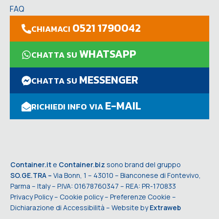
FAQ
0521 1790042
CHIAMACI
WHATSAPP
CHATTA SU
MESSENGER
CHATTA SU
E-MAIL
RICHIEDI INFO VIA
Container.it
e
Container.biz
sono brand del gruppo
SO.GE.TRA –
Via Bonn, 1 – 43010 – Bianconese di Fontevivo,
Parma – Italy – P.IVA: 01678760347 – REA: PR-170833
Privacy Policy
–
Cookie policy
–
Preferenze Cookie
–
Dichiarazione di Accessibilità
– Website by
Extraweb