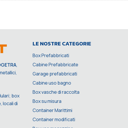
LE NOSTRE CATEGORIE
Box Prefabbricati
Cabine Prefabbricate
OGETRA
,
etallici,
Garage prefabbricati
Cabine uso bagno
Box vasche di raccolta
ulari; box
Box su misura
 locali di
Container Marittimi
Container modificati