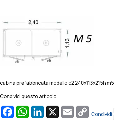
cabina prefabbricata modello c2 240x113x215h m5
Condividi questo articolo
Facebook
WhatsApp
LinkedIn
X
Email
Copy
Condividi
Link