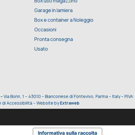
Box uso magazzino
Garage in lamiera
Box e container a Noleggio
Occasioni
Pronta consegna
Usato
 –
Via Bonn, 1 – 43010 – Bianconese di Fontevivo, Parma – Italy – P.I
 di Accessibilità
– Website by
Extraweb
Informativa sulla raccolta