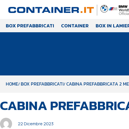
BOX PREFABBRICATI
CONTAINER
BOX IN LAMIE
HOME
BOX PREFABBRICATI
CABINA PREFABBRICATA 2 ME
PUBBLICATO
Autore
Pubblicato
CABINA PREFABBRICA
IN:
il:
22 Dicembre 2023