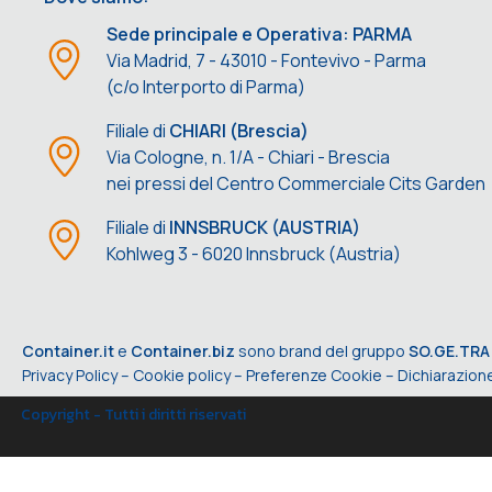
Sede principale e Operativa: PARMA
Via Madrid, 7 - 43010 - Fontevivo - Parma
(c/o Interporto di Parma)
Filiale di
CHIARI (Brescia)
Via Cologne, n. 1/A - Chiari - Brescia
nei pressi del Centro Commerciale Cits Garden
Filiale di
INNSBRUCK (AUSTRIA)
Kohlweg 3 - 6020 Innsbruck (Austria)
Container.it
e
Container.biz
sono brand del gruppo
SO.GE.TRA
Privacy Policy
–
Cookie policy
–
Preferenze Cookie
–
Dichiarazione
Copyright - Tutti i diritti riservati