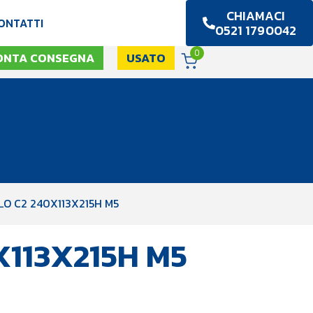
CHIAMACI
ONTATTI
0521 1790042
0
ONTA CONSEGNA
USATO
O C2 240X113X215H M5
113X215H M5