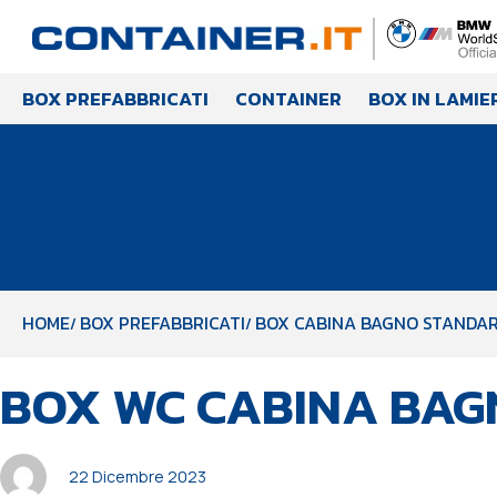
BOX PREFABBRICATI
CONTAINER
BOX IN LAMIE
HOME
BOX PREFABBRICATI
BOX CABINA BAGNO STANDAR
PUBBLICATO
Autore
Pubblicato
BOX WC CABINA BAG
IN:
il:
22 Dicembre 2023