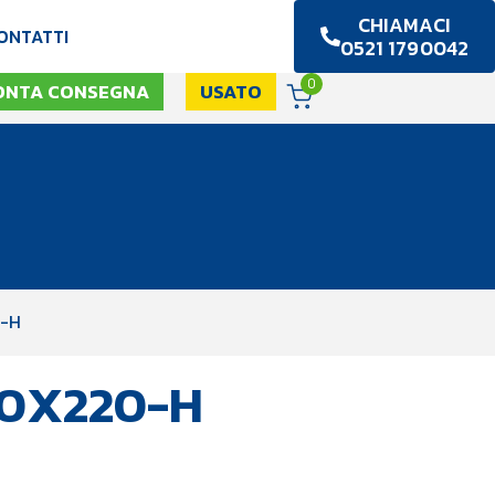
CHIAMACI
ONTATTI
0521 1790042
0
ONTA CONSEGNA
USATO
0-H
20X220-H