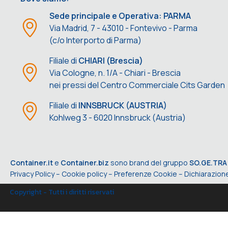
Sede principale e Operativa: PARMA
Via Madrid, 7 - 43010 - Fontevivo - Parma
(c/o Interporto di Parma)
Filiale di
CHIARI (Brescia)
Via Cologne, n. 1/A - Chiari - Brescia
nei pressi del Centro Commerciale Cits Garden
Filiale di
INNSBRUCK (AUSTRIA)
Kohlweg 3 - 6020 Innsbruck (Austria)
Container.it
e
Container.biz
sono brand del gruppo
SO.GE.TRA
Privacy Policy
–
Cookie policy
–
Preferenze Cookie
–
Dichiarazione
Copyright - Tutti i diritti riservati