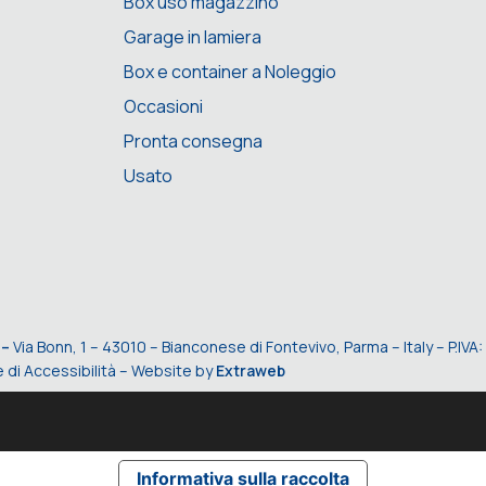
Box uso magazzino
Garage in lamiera
Box e container a Noleggio
Occasioni
Pronta consegna
Usato
 –
Via Bonn, 1 – 43010 – Bianconese di Fontevivo, Parma – Italy – P.I
 di Accessibilità
– Website by
Extraweb
Informativa sulla raccolta