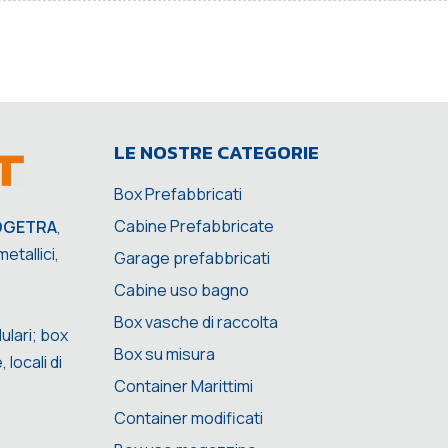
LE NOSTRE CATEGORIE
Box Prefabbricati
Cabine Prefabbricate
OGETRA
,
etallici,
Garage prefabbricati
Cabine uso bagno
Box vasche di raccolta
ulari; box
Box su misura
 locali di
Container Marittimi
Container modificati