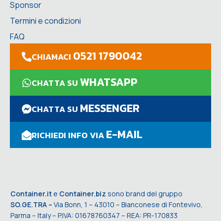
Sponsor
Termini e condizioni
FAQ
0521 1790042
CHIAMACI
WHATSAPP
CHATTA SU
MESSENGER
CHATTA SU
E-MAIL
RICHIEDI INFO VIA
Container.it
e
Container.biz
sono brand del gruppo
SO.GE.TRA –
Via Bonn, 1 – 43010 – Bianconese di Fontevivo,
Parma – Italy – P.IVA: 01678760347 – REA: PR-170833