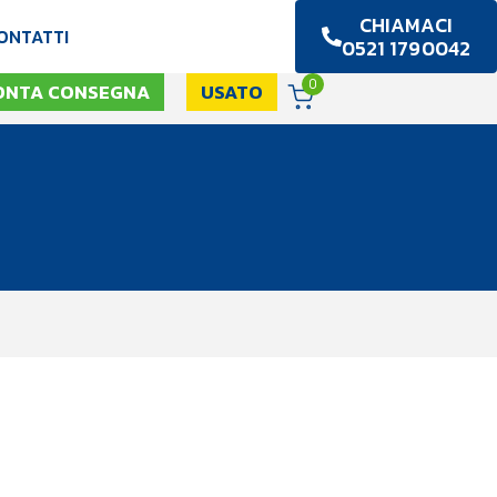
CHIAMACI
ONTATTI
0521 1790042
0
ONTA CONSEGNA
USATO