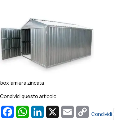
box lamiera zincata
Condividi questo articolo
Facebook
WhatsApp
LinkedIn
X
Email
Copy
Condividi
Link