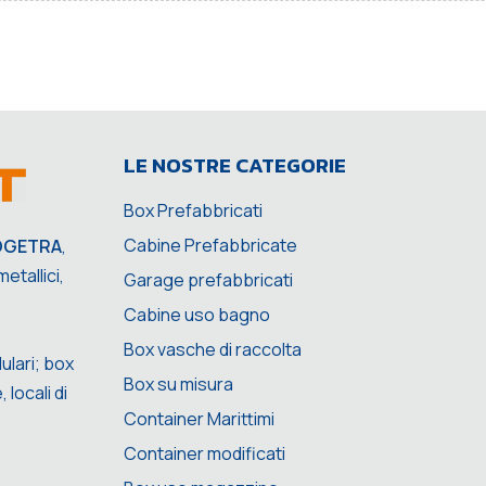
LE NOSTRE CATEGORIE
Box Prefabbricati
Cabine Prefabbricate
OGETRA
,
etallici,
Garage prefabbricati
Cabine uso bagno
Box vasche di raccolta
ulari; box
Box su misura
 locali di
Container Marittimi
Container modificati