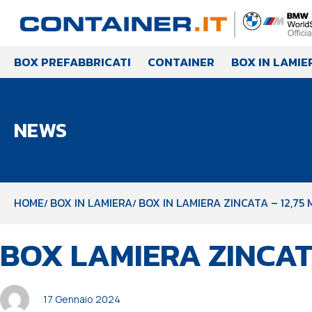
BOX PREFABBRICATI
CONTAINER
BOX IN LAMIE
NEWS
HOME
BOX IN LAMIERA
BOX IN LAMIERA ZINCATA – 12,75 
PUBBLICATO
Autore
Pubblicato
BOX LAMIERA ZINCA
IN:
il:
17 Gennaio 2024