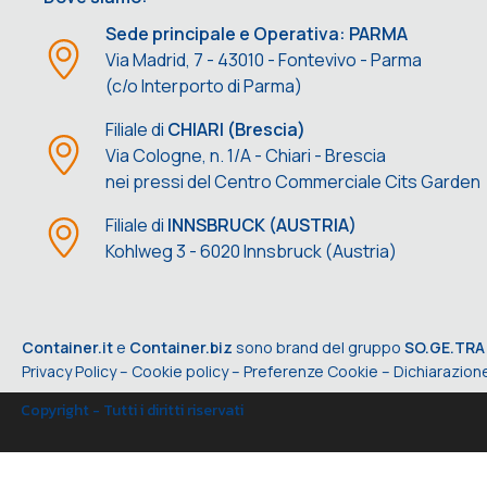
Sede principale e Operativa: PARMA
Via Madrid, 7 - 43010 - Fontevivo - Parma
(c/o Interporto di Parma)
Filiale di
CHIARI (Brescia)
Via Cologne, n. 1/A - Chiari - Brescia
nei pressi del Centro Commerciale Cits Garden
Filiale di
INNSBRUCK (AUSTRIA)
Kohlweg 3 - 6020 Innsbruck (Austria)
Container.it
e
Container.biz
sono brand del gruppo
SO.GE.TRA
Privacy Policy
–
Cookie policy
–
Preferenze Cookie
–
Dichiarazione
Copyright - Tutti i diritti riservati