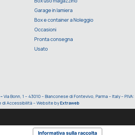
Box uso magazzino
Garage in lamiera
Box e container a Noleggio
Occasioni
Pronta consegna
Usato
 –
Via Bonn, 1 – 43010 – Bianconese di Fontevivo, Parma – Italy – P.I
 di Accessibilità
– Website by
Extraweb
Informativa sulla raccolta