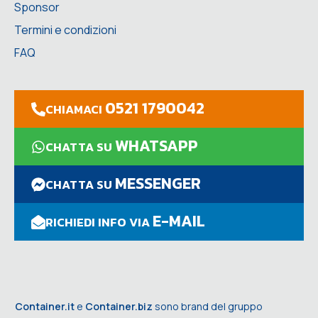
Sponsor
Termini e condizioni
FAQ
0521 1790042
CHIAMACI
WHATSAPP
CHATTA SU
MESSENGER
CHATTA SU
E-MAIL
RICHIEDI INFO VIA
Container.it
e
Container.biz
sono brand del gruppo