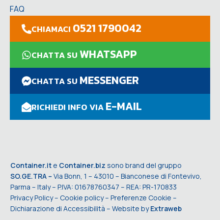
FAQ
0521 1790042
CHIAMACI
WHATSAPP
CHATTA SU
MESSENGER
CHATTA SU
E-MAIL
RICHIEDI INFO VIA
Container.it
e
Container.biz
sono brand del gruppo
SO.GE.TRA –
Via Bonn, 1 – 43010 – Bianconese di Fontevivo,
Parma – Italy – P.IVA: 01678760347 – REA: PR-170833
Privacy Policy
–
Cookie policy
–
Preferenze Cookie
–
Dichiarazione di Accessibilità
– Website by
Extraweb