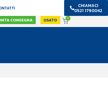
CHIAMACI
ONTATTI
0521 1790042
0
ONTA CONSEGNA
USATO