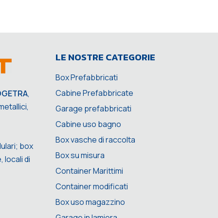
LE NOSTRE CATEGORIE
Box Prefabbricati
Cabine Prefabbricate
OGETRA
,
etallici,
Garage prefabbricati
Cabine uso bagno
Box vasche di raccolta
ulari; box
Box su misura
 locali di
Container Marittimi
Container modificati
Box uso magazzino
Garage in lamiera