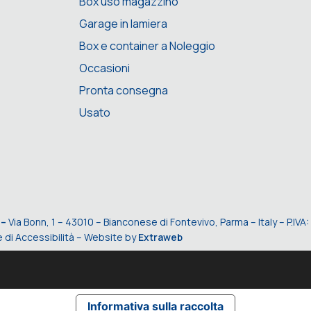
Box uso magazzino
Garage in lamiera
Box e container a Noleggio
Occasioni
Pronta consegna
Usato
 –
Via Bonn, 1 – 43010 – Bianconese di Fontevivo, Parma – Italy – P.I
 di Accessibilità
– Website by
Extraweb
Informativa sulla raccolta