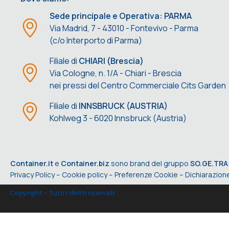
Sede principale e Operativa: PARMA
Via Madrid, 7 - 43010 - Fontevivo - Parma
(c/o Interporto di Parma)
Filiale di
CHIARI (Brescia)
Via Cologne, n. 1/A - Chiari - Brescia
nei pressi del Centro Commerciale Cits Garden
Filiale di
INNSBRUCK (AUSTRIA)
Kohlweg 3 - 6020 Innsbruck (Austria)
Container.it
e
Container.biz
sono brand del gruppo
SO.GE.TRA
Privacy Policy
–
Cookie policy
–
Preferenze Cookie
–
Dichiarazione
Copyright - Tutti i diritti riservati