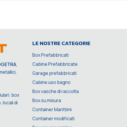
LE NOSTRE CATEGORIE
Box Prefabbricati
Cabine Prefabbricate
OGETRA
,
etallici,
Garage prefabbricati
Cabine uso bagno
Box vasche di raccolta
ulari; box
Box su misura
 locali di
Container Marittimi
Container modificati