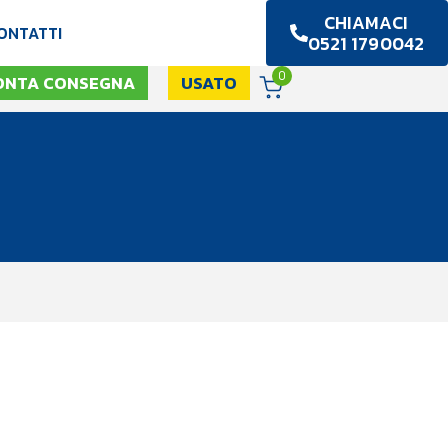
CHIAMACI
ONTATTI
0521 1790042
0
ONTA CONSEGNA
USATO