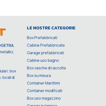
LE NOSTRE CATEGORIE
Box Prefabbricati
Cabine Prefabbricate
OGETRA
,
etallici,
Garage prefabbricati
Cabine uso bagno
Box vasche di raccolta
ulari; box
Box su misura
 locali di
Container Marittimi
Container modificati
Box uso magazzino
Garage in lamiera