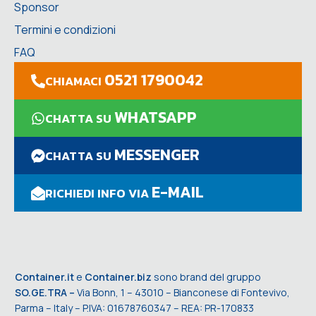
Sponsor
Termini e condizioni
FAQ
0521 1790042
CHIAMACI
WHATSAPP
CHATTA SU
MESSENGER
CHATTA SU
E-MAIL
RICHIEDI INFO VIA
Container.it
e
Container.biz
sono brand del gruppo
SO.GE.TRA –
Via Bonn, 1 – 43010 – Bianconese di Fontevivo,
Parma – Italy – P.IVA: 01678760347 – REA: PR-170833