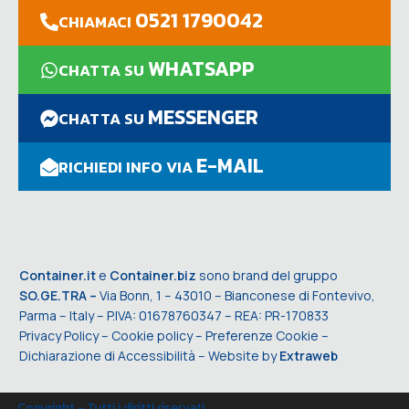
0521 1790042
CHIAMACI
WHATSAPP
CHATTA SU
MESSENGER
CHATTA SU
E-MAIL
RICHIEDI INFO VIA
Container.it
e
Container.biz
sono brand del gruppo
SO.GE.TRA –
Via Bonn, 1 – 43010 – Bianconese di Fontevivo,
Parma – Italy – P.IVA: 01678760347 – REA: PR-170833
Privacy Policy
–
Cookie policy
–
Preferenze Cookie
–
Dichiarazione di Accessibilità
– Website by
Extraweb
Copyright - Tutti i diritti riservati