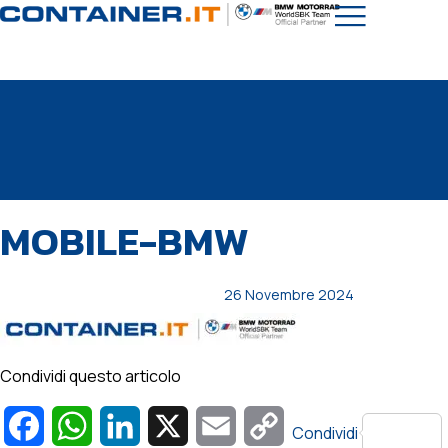
PUBBLICATO
Autore
Pubblicato
MOBILE-BMW
IN:
il:
26 Novembre 2024
Condividi questo articolo
Facebook
WhatsApp
LinkedIn
X
Email
Copy
Condividi