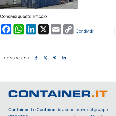
Condividi questo articolo
Facebook
WhatsApp
LinkedIn
X
Email
Copy
Condividi
Link
CONDIVIDI SU
Container.it
e
Container.biz
sono brand del gruppo