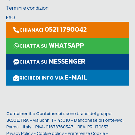
Termini e condizioni
FAQ
0521 1790042
CHIAMACI
WHATSAPP
CHATTA SU
MESSENGER
CHATTA SU
E-MAIL
RICHIEDI INFO VIA
Container.it
e
Container.biz
sono brand del gruppo
SO.GE.TRA –
Via Bonn, 1 – 43010 – Bianconese di Fontevivo,
Parma – Italy – P.IVA: 01678760347 – REA: PR-170833
Privacy Policy
–
Cookie policy
–
Preferenze Cookie
–