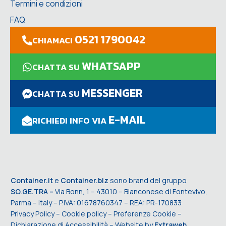
Termini e condizioni
FAQ
0521 1790042
CHIAMACI
WHATSAPP
CHATTA SU
MESSENGER
CHATTA SU
E-MAIL
RICHIEDI INFO VIA
Container.it
e
Container.biz
sono brand del gruppo
SO.GE.TRA –
Via Bonn, 1 – 43010 – Bianconese di Fontevivo,
Parma – Italy – P.IVA: 01678760347 – REA: PR-170833
Privacy Policy
–
Cookie policy
–
Preferenze Cookie
–
Dichiarazione di Accessibilità
– Website by
Extraweb