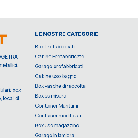
LE NOSTRE CATEGORIE
Box Prefabbricati
Cabine Prefabbricate
OGETRA
,
etallici,
Garage prefabbricati
Cabine uso bagno
Box vasche di raccolta
ulari; box
Box su misura
 locali di
Container Marittimi
Container modificati
Box uso magazzino
Garage in lamiera