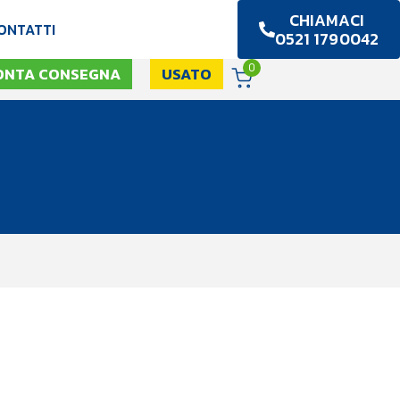
CHIAMACI
ONTATTI
0521 1790042
0
ONTA CONSEGNA
USATO