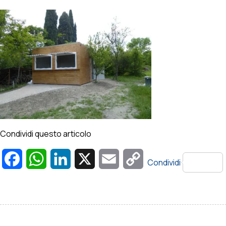
Condividi questo articolo
Facebook
WhatsApp
LinkedIn
X
Email
Copy
Condividi
Link