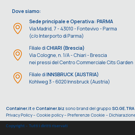
Dove siamo:
Sede principale e Operativa: PARMA
Via Madrid, 7 - 43010 - Fontevivo - Parma
(c/o Interporto di Parma)
Filiale di
CHIARI (Brescia)
Via Cologne, n. 1/A - Chiari - Brescia
nei pressi del Centro Commerciale Cits Garden
Filiale di
INNSBRUCK (AUSTRIA)
Kohlweg 3 - 6020 Innsbruck (Austria)
Container.it
e
Container.biz
sono brand del gruppo
SO.GE.TRA
Privacy Policy
–
Cookie policy
–
Preferenze Cookie
–
Dichiarazione
Copyright - Tutti i diritti riservati