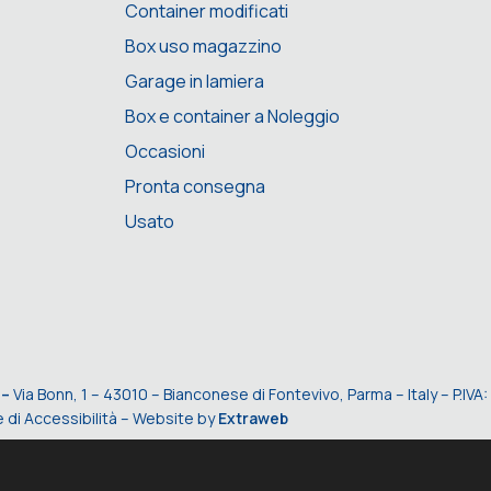
Container modificati
Box uso magazzino
Garage in lamiera
Box e container a Noleggio
Occasioni
Pronta consegna
Usato
 –
Via Bonn, 1 – 43010 – Bianconese di Fontevivo, Parma – Italy – P.I
 di Accessibilità
– Website by
Extraweb