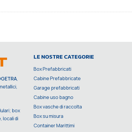
LE NOSTRE CATEGORIE
Box Prefabbricati
Cabine Prefabbricate
OGETRA
,
etallici,
Garage prefabbricati
Cabine uso bagno
Box vasche di raccolta
ulari; box
Box su misura
 locali di
Container Marittimi