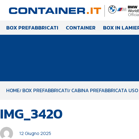
BOX PREFABBRICATI
CONTAINER
BOX IN LAMIE
HOME
BOX PREFABBRICATI
CABINA PREFABBRICATA USO 
PUBBLICATO
Autore
Pubblicato
IMG_3420
IN:
il:
12 Giugno 2025