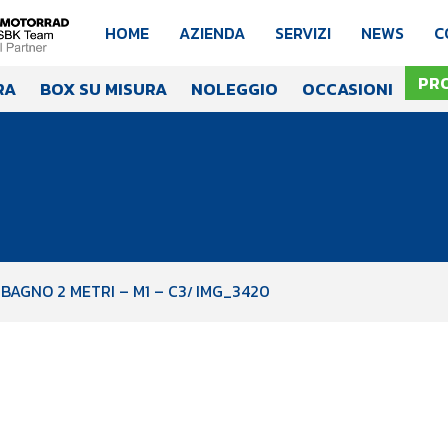
HOME
AZIENDA
SERVIZI
NEWS
C
PR
RA
BOX SU MISURA
NOLEGGIO
OCCASIONI
BAGNO 2 METRI – M1 – C3
IMG_3420