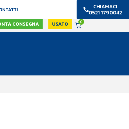
CHIAMACI
ONTATTI
0521 1790042
0
ONTA CONSEGNA
USATO