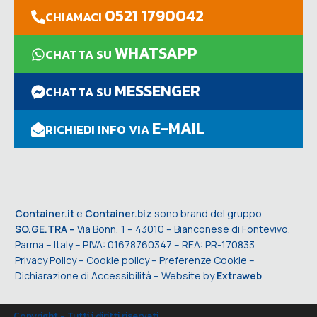
0521 1790042
CHIAMACI
WHATSAPP
CHATTA SU
MESSENGER
CHATTA SU
E-MAIL
RICHIEDI INFO VIA
Container.it
e
Container.biz
sono brand del gruppo
SO.GE.TRA –
Via Bonn, 1 – 43010 – Bianconese di Fontevivo,
Parma – Italy – P.IVA: 01678760347 – REA: PR-170833
Privacy Policy
–
Cookie policy
–
Preferenze Cookie
–
Dichiarazione di Accessibilità
– Website by
Extraweb
Copyright - Tutti i diritti riservati