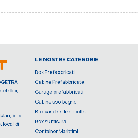
LE NOSTRE CATEGORIE
Box Prefabbricati
Cabine Prefabbricate
OGETRA
,
etallici,
Garage prefabbricati
Cabine uso bagno
Box vasche di raccolta
ulari; box
Box su misura
 locali di
Container Marittimi