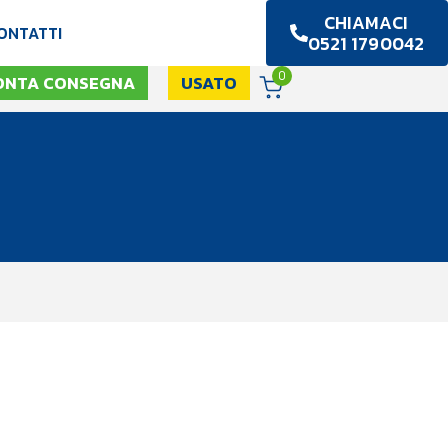
CHIAMACI
ONTATTI
0521 1790042
0
ONTA CONSEGNA
USATO