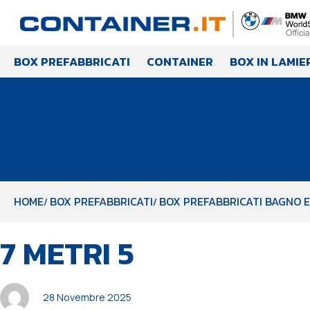
BOX PREFABBRICATI
CONTAINER
BOX IN LAMIE
HOME
BOX PREFABBRICATI
BOX PREFABBRICATI BAGNO E
PUBBLICATO
Autore
Pubblicato
7 METRI 5
IN:
il:
28 Novembre 2025