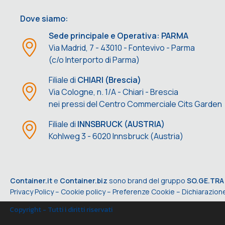
Dove siamo:
Sede principale e Operativa: PARMA
Via Madrid, 7 - 43010 - Fontevivo - Parma
(c/o Interporto di Parma)
Filiale di
CHIARI (Brescia)
Via Cologne, n. 1/A - Chiari - Brescia
nei pressi del Centro Commerciale Cits Garden
Filiale di
INNSBRUCK (AUSTRIA)
Kohlweg 3 - 6020 Innsbruck (Austria)
Container.it
e
Container.biz
sono brand del gruppo
SO.GE.TRA
Privacy Policy
–
Cookie policy
–
Preferenze Cookie
–
Dichiarazione
Copyright - Tutti i diritti riservati