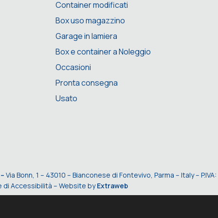
Container modificati
Box uso magazzino
Garage in lamiera
Box e container a Noleggio
Occasioni
Pronta consegna
Usato
 –
Via Bonn, 1 – 43010 – Bianconese di Fontevivo, Parma – Italy – P.I
 di Accessibilità
– Website by
Extraweb