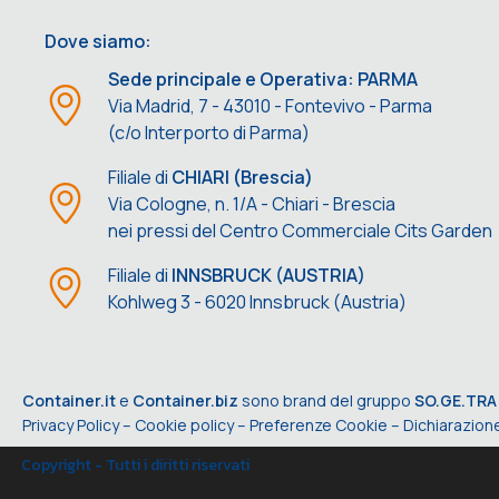
Dove siamo:
Sede principale e Operativa: PARMA
Via Madrid, 7 - 43010 - Fontevivo - Parma
(c/o Interporto di Parma)
Filiale di
CHIARI (Brescia)
Via Cologne, n. 1/A - Chiari - Brescia
nei pressi del Centro Commerciale Cits Garden
Filiale di
INNSBRUCK (AUSTRIA)
Kohlweg 3 - 6020 Innsbruck (Austria)
Container.it
e
Container.biz
sono brand del gruppo
SO.GE.TRA
Privacy Policy
–
Cookie policy
–
Preferenze Cookie
–
Dichiarazione
Copyright - Tutti i diritti riservati