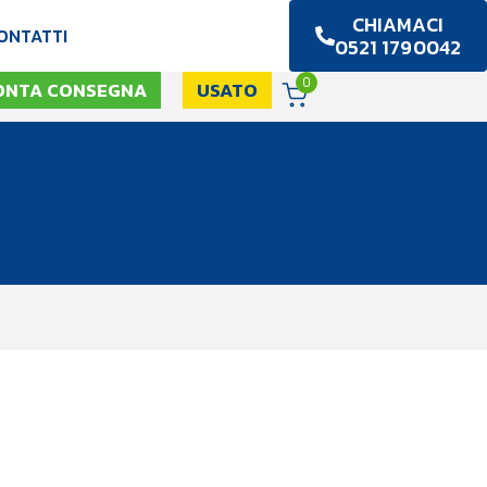
CHIAMACI
ONTATTI
0521 1790042
0
ONTA CONSEGNA
USATO