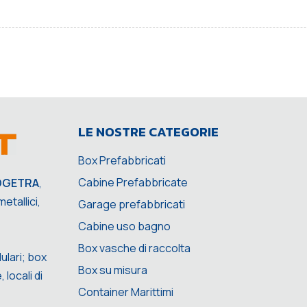
LE NOSTRE CATEGORIE
Box Prefabbricati
Cabine Prefabbricate
OGETRA
,
etallici,
Garage prefabbricati
Cabine uso bagno
Box vasche di raccolta
ulari; box
Box su misura
 locali di
Container Marittimi