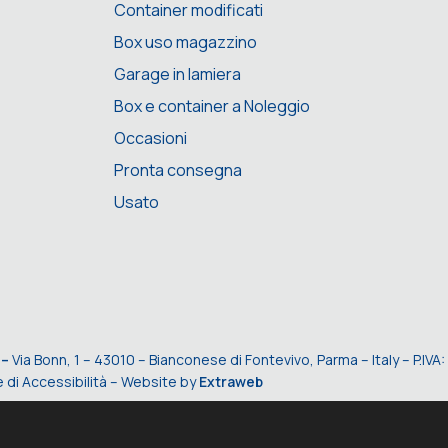
Container modificati
Box uso magazzino
Garage in lamiera
Box e container a Noleggio
Occasioni
Pronta consegna
Usato
 –
Via Bonn, 1 – 43010 – Bianconese di Fontevivo, Parma – Italy – P.I
 di Accessibilità
– Website by
Extraweb