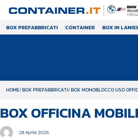
BOX PREFABBRICATI
CONTAINER
BOX IN LAMIE
HOME
BOX PREFABBRICATI
BOX MONOBLOCCO USO OFFIC
PUBBLICATO
Autore
Pubblicato
BOX OFFICINA MOBIL
IN:
il:
28 Aprile 2026