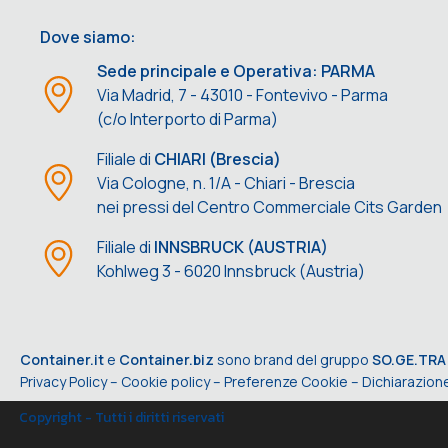
Dove siamo:
Sede principale e Operativa: PARMA
Via Madrid, 7 - 43010 - Fontevivo - Parma
(c/o Interporto di Parma)
Filiale di
CHIARI (Brescia)
Via Cologne, n. 1/A - Chiari - Brescia
nei pressi del Centro Commerciale Cits Garden
Filiale di
INNSBRUCK (AUSTRIA)
Kohlweg 3 - 6020 Innsbruck (Austria)
Container.it
e
Container.biz
sono brand del gruppo
SO.GE.TRA
Privacy Policy
–
Cookie policy
–
Preferenze Cookie
–
Dichiarazione
Copyright - Tutti i diritti riservati