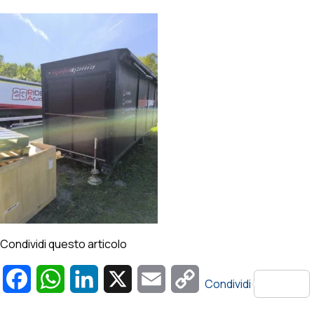
Condividi questo articolo
Facebook
WhatsApp
LinkedIn
X
Email
Copy
Condividi
Link