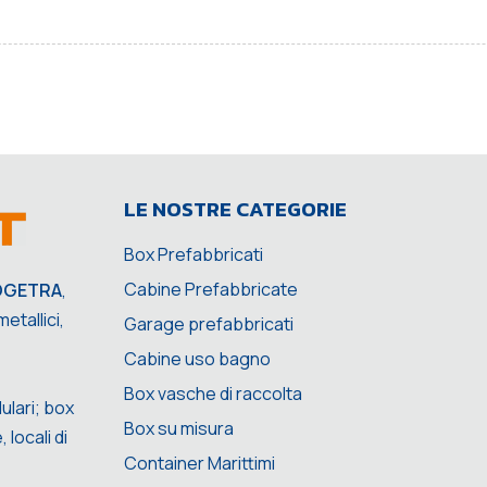
LE NOSTRE CATEGORIE
Box Prefabbricati
Cabine Prefabbricate
OGETRA
,
etallici,
Garage prefabbricati
Cabine uso bagno
Box vasche di raccolta
ulari; box
Box su misura
 locali di
Container Marittimi