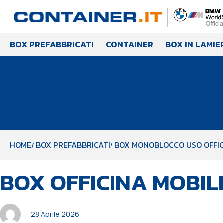
BOX PREFABBRICATI
CONTAINER
BOX IN LAMIE
HOME
BOX PREFABBRICATI
BOX MONOBLOCCO USO OFFIC
PUBBLICATO
Autore
Pubblicato
BOX OFFICINA MOBIL
IN:
il:
28 Aprile 2026