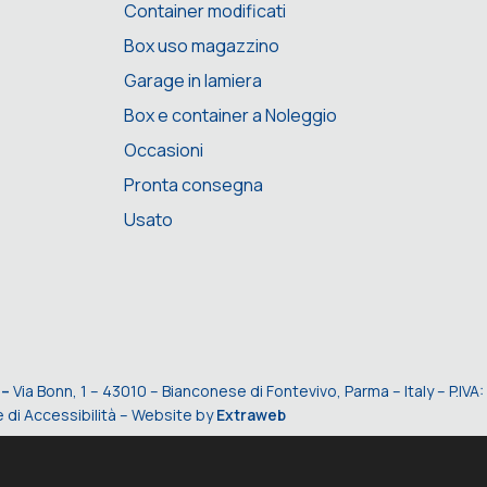
Container modificati
Box uso magazzino
Garage in lamiera
Box e container a Noleggio
Occasioni
Pronta consegna
Usato
 –
Via Bonn, 1 – 43010 – Bianconese di Fontevivo, Parma – Italy – P.I
 di Accessibilità
– Website by
Extraweb