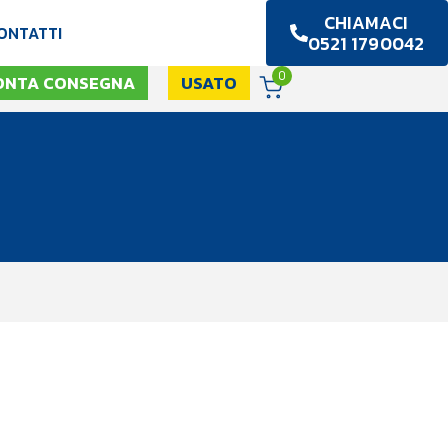
CHIAMACI
ONTATTI
0521 1790042
0
ONTA CONSEGNA
USATO