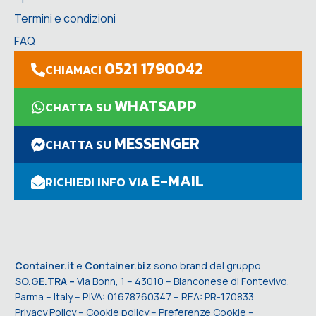
Termini e condizioni
FAQ
0521 1790042
CHIAMACI
WHATSAPP
CHATTA SU
MESSENGER
CHATTA SU
E-MAIL
RICHIEDI INFO VIA
Container.it
e
Container.biz
sono brand del gruppo
SO.GE.TRA –
Via Bonn, 1 – 43010 – Bianconese di Fontevivo,
Parma – Italy – P.IVA: 01678760347 – REA: PR-170833
Privacy Policy
–
Cookie policy
–
Preferenze Cookie
–