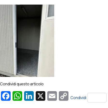
Condividi questo articolo
Facebook
WhatsApp
LinkedIn
X
Email
Copy
Condividi
Link