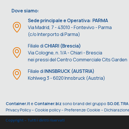
Dove siamo:
Sede principale e Operativa: PARMA
Via Madrid, 7 - 43010 - Fontevivo - Parma
(c/o Interporto di Parma)
Filiale di
CHIARI (Brescia)
Via Cologne, n. 1/A - Chiari - Brescia
nei pressi del Centro Commerciale Cits Garden
Filiale di
INNSBRUCK (AUSTRIA)
Kohlweg 3 - 6020 Innsbruck (Austria)
Container.it
e
Container.biz
sono brand del gruppo
SO.GE.TRA
Privacy Policy
–
Cookie policy
–
Preferenze Cookie
–
Dichiarazione
Copyright - Tutti i diritti riservati