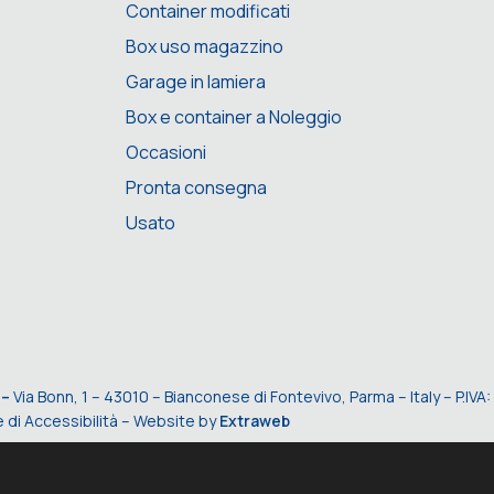
Container modificati
Box uso magazzino
Garage in lamiera
Box e container a Noleggio
Occasioni
Pronta consegna
Usato
 –
Via Bonn, 1 – 43010 – Bianconese di Fontevivo, Parma – Italy – P.I
 di Accessibilità
– Website by
Extraweb