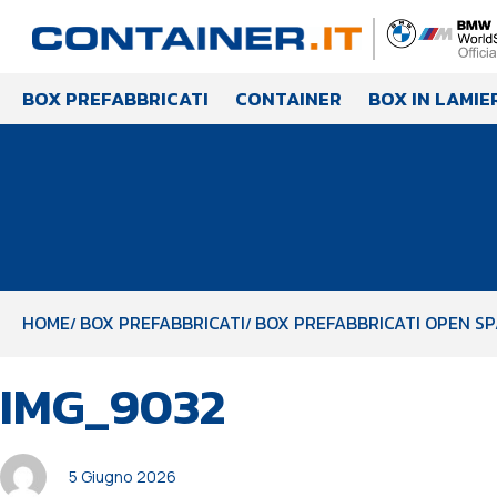
BOX PREFABBRICATI
CONTAINER
BOX IN LAMIE
HOME
BOX PREFABBRICATI
BOX PREFABBRICATI OPEN SP
PUBBLICATO
Autore
Pubblicato
IMG_9032
IN:
il:
5 Giugno 2026