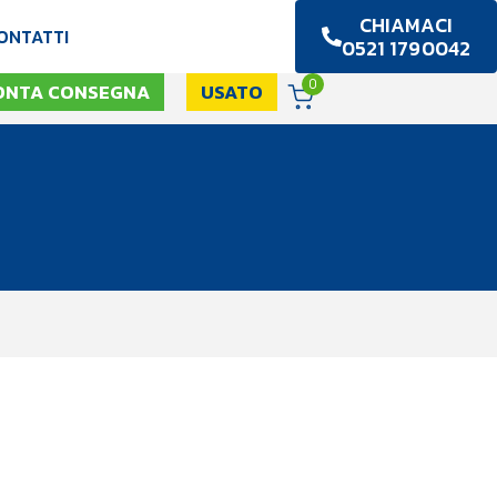
CHIAMACI
ONTATTI
0521 1790042
0
ONTA CONSEGNA
USATO