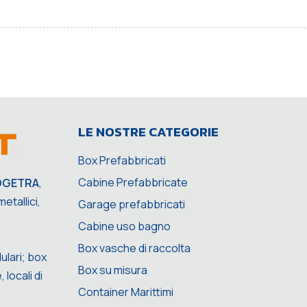
LE NOSTRE CATEGORIE
Box Prefabbricati
Cabine Prefabbricate
OGETRA
,
etallici,
Garage prefabbricati
Cabine uso bagno
Box vasche di raccolta
ulari; box
Box su misura
 locali di
Container Marittimi